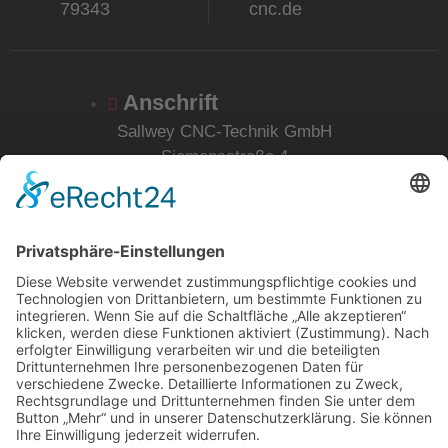
79343
cnc.de
Anschrift
Sallwey CNC-Technik GmbH
Siemensstraße 4
D-63225 Langen/Hessen
Öffnungszeiten
Montag – Freitag
9:00 – 17:00
Zertifiziert nach
DIN EN ISO 9001