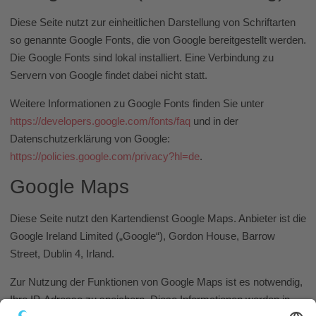
Diese Seite nutzt zur einheitlichen Darstellung von Schriftarten
so genannte Google Fonts, die von Google bereitgestellt werden.
Die Google Fonts sind lokal installiert. Eine Verbindung zu
Servern von Google findet dabei nicht statt.
Weitere Informationen zu Google Fonts finden Sie unter
https://developers.google.com/fonts/faq
und in der
Datenschutzerklärung von Google:
https://policies.google.com/privacy?hl=de
.
Google Maps
Diese Seite nutzt den Kartendienst Google Maps. Anbieter ist die
Google Ireland Limited („Google“), Gordon House, Barrow
Street, Dublin 4, Irland.
Zur Nutzung der Funktionen von Google Maps ist es notwendig,
Ihre IP-Adresse zu speichern. Diese Informationen werden in