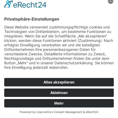
der Regel an einen Server von Google in den USA übertragen
und dort gespeichert. Der Anbieter dieser Seite hat keinen
Einfluss auf diese Datenübertragung. Wenn Google Maps
aktiviert ist, kann Google zum Zwecke der einheitlichen
Darstellung der Schriftarten Google Fonts verwenden. Beim
Aufruf von Google Maps lädt Ihr Browser die benötigten Web
Fonts in ihren Browsercache, um Texte und Schriftarten korrekt
anzuzeigen.
Die Nutzung von Google Maps erfolgt im Interesse einer
ansprechenden Darstellung unserer Online-Angebote und an
einer leichten Auffindbarkeit der von uns auf der Website
angegebenen Orte. Dies stellt ein berechtigtes Interesse im
Sinne von Art. 6 Abs. 1 lit. f DSGVO dar. Sofern eine
entsprechende Einwilligung abgefragt wurde, erfolgt die
Verarbeitung ausschließlich auf Grundlage von Art. 6 Abs. 1 lit. a
DSGVO und § 25 Abs. 1 TTDSG, soweit die Einwilligung die
Speicherung von Cookies oder den Zugriff auf Informationen im
Endgerät des Nutzers (z. B. Device-Fingerprinting) im Sinne des